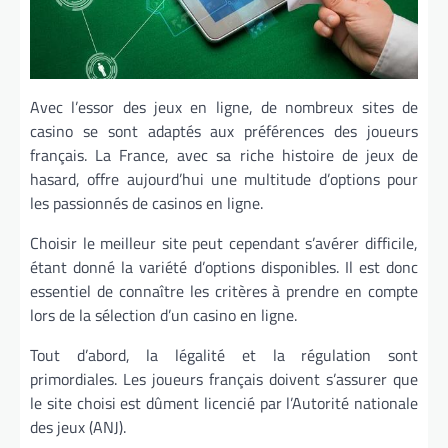
Avec l’essor des jeux en ligne, de nombreux sites de
casino se sont adaptés aux préférences des joueurs
français. La France, avec sa riche histoire de jeux de
hasard, offre aujourd’hui une multitude d’options pour
les passionnés de casinos en ligne.
Choisir le meilleur site peut cependant s’avérer difficile,
étant donné la variété d’options disponibles. Il est donc
essentiel de connaître les critères à prendre en compte
lors de la sélection d’un casino en ligne.
Tout d’abord, la légalité et la régulation sont
primordiales. Les joueurs français doivent s’assurer que
le site choisi est dûment licencié par l’Autorité nationale
des jeux (ANJ).