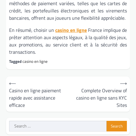
méthodes de paiement variées, telles que les cartes de
crédit, les portefeuilles électroniques et les virements
bancaires, offrent aux joueurs une flexibilité appréciable.
En résumé, choisir un
casino en ligne
France implique de
prêter attention aux aspects légaux, à la qualité des jeux,
aux promotions, au service client et à la sécurité des
transactions.
Tagged
casino en ligne
Post
⟵
⟶
navigation
Casino en ligne paiement
Complete Overview of
rapide avec assistance
casino en ligne sans KYC
efficace
Sites
Search
for: