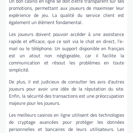
Un bon casino en ligne se doit d’être transparent sur ses
promotions, permettant aux joueurs de maximiser leur
expérience de jeu. La qualité du service client est
également un élément fondamental.
Les joueurs doivent pouvoir accéder à une assistance
rapide et efficace, que ce soit via le chat en direct, l’e-
mail ou le téléphone. Un support disponible en français
est un atout non négligeable, car il facilite la
communication et résout les problèmes en toute
simplicité.
De plus, il est judicieux de consulter les avis d’autres
joueurs pour avoir une idée de la réputation du site.
Enfin, la sécurité des transactions est une préoccupation
majeure pour les joueurs.
Les meilleurs casinos en ligne utilisent des technologies
de cryptage avancées pour protéger les données
personnelles et bancaires de leurs utilisateurs. Les