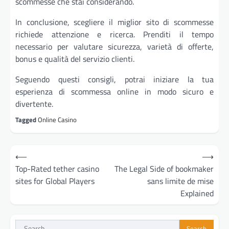
scommesse che stai considerando.
In conclusione, scegliere il miglior sito di scommesse
richiede attenzione e ricerca. Prenditi il tempo
necessario per valutare sicurezza, varietà di offerte,
bonus e qualità del servizio clienti.
Seguendo questi consigli, potrai iniziare la tua
esperienza di scommessa online in modo sicuro e
divertente.
Tagged
Online Casino
Post
⟵
⟶
navigation
Top-Rated tether casino
The Legal Side of bookmaker
sites for Global Players
sans limite de mise
Explained
Search