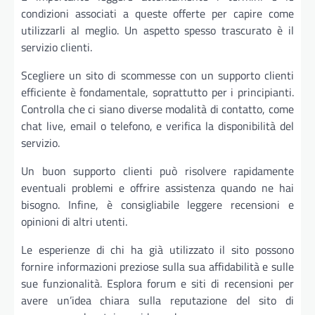
condizioni associati a queste offerte per capire come
utilizzarli al meglio. Un aspetto spesso trascurato è il
servizio clienti.
Scegliere un sito di scommesse con un supporto clienti
efficiente è fondamentale, soprattutto per i principianti.
Controlla che ci siano diverse modalità di contatto, come
chat live, email o telefono, e verifica la disponibilità del
servizio.
Un buon supporto clienti può risolvere rapidamente
eventuali problemi e offrire assistenza quando ne hai
bisogno. Infine, è consigliabile leggere recensioni e
opinioni di altri utenti.
Le esperienze di chi ha già utilizzato il sito possono
fornire informazioni preziose sulla sua affidabilità e sulle
sue funzionalità. Esplora forum e siti di recensioni per
avere un’idea chiara sulla reputazione del sito di