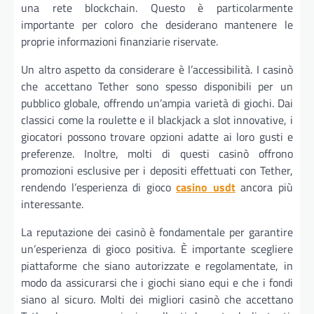
una rete blockchain. Questo è particolarmente
importante per coloro che desiderano mantenere le
proprie informazioni finanziarie riservate.
Un altro aspetto da considerare è l’accessibilità. I casinò
che accettano Tether sono spesso disponibili per un
pubblico globale, offrendo un’ampia varietà di giochi. Dai
classici come la roulette e il blackjack a slot innovative, i
giocatori possono trovare opzioni adatte ai loro gusti e
preferenze. Inoltre, molti di questi casinò offrono
promozioni esclusive per i depositi effettuati con Tether,
rendendo l’esperienza di gioco
casino usdt
ancora più
interessante.
La reputazione dei casinò è fondamentale per garantire
un’esperienza di gioco positiva. È importante scegliere
piattaforme che siano autorizzate e regolamentate, in
modo da assicurarsi che i giochi siano equi e che i fondi
siano al sicuro. Molti dei migliori casinò che accettano