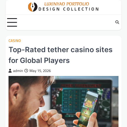
Skip
to
content
CASINO
Top-Rated tether casino sites
for Global Players
admin
May 15, 2026