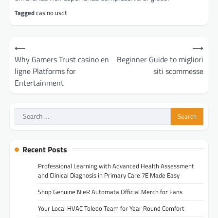
Tagged
casino usdt
Post
⟵
⟶
navigation
Why Gamers Trust casino en
Beginner Guide to migliori
ligne Platforms for
siti scommesse
Entertainment
Search
for:
Recent Posts
Professional Learning with Advanced Health Assessment
and Clinical Diagnosis in Primary Care 7E Made Easy
Shop Genuine NieR Automata Official Merch for Fans
Your Local HVAC Toledo Team for Year Round Comfort