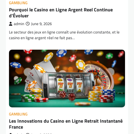
GAMBLING
Pourquoi le Casino en Ligne Argent Reel Continue
d’Évoluer
admin
June 9, 2026
Le secteur des jeux en ligne connaît une évolution constante, et le
casino en ligne argent réel ne fait pas…
GAMBLING
Les Innovations du Casino en Ligne Retrait Instantané
France