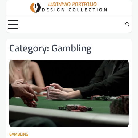
Skip
to
content
Category:
Gambling
GAMBLING